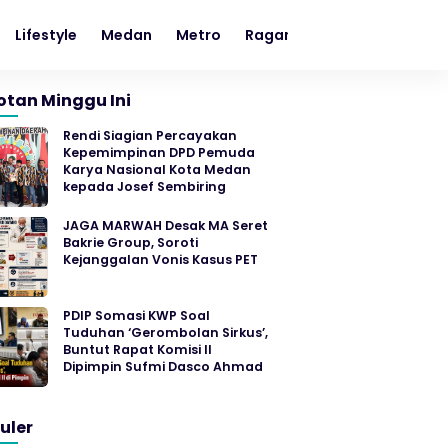
Lifestyle
Medan
Metro
Ragam
Sumut
otan Minggu Ini
Rendi Siagian Percayakan
Kepemimpinan DPD Pemuda
Karya Nasional Kota Medan
kepada Josef Sembiring
JAGA MARWAH Desak MA Seret
Bakrie Group, Soroti
Kejanggalan Vonis Kasus PET
PDIP Somasi KWP Soal
Tuduhan ‘Gerombolan Sirkus’,
Buntut Rapat Komisi II
Dipimpin Sufmi Dasco Ahmad
uler