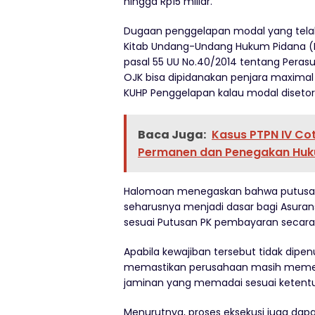
hingga Rp15 miliar.
Dugaan penggelapan modal yang telah
Kitab Undang-Undang Hukum Pidana (KU
pasal 55 UU No.40/2014 tentang Peras
OJK bisa dipidanakan penjara maximal 
KUHP Penggelapan kalau modal disetor
Baca Juga:
Kasus PTPN IV Cot
Permanen dan Penegakan Hu
Halomoan menegaskan bahwa putusan 
seharusnya menjadi dasar bagi Asura
sesuai Putusan PK pembayaran secara 
Apabila kewajiban tersebut tidak dipe
memastikan perusahaan masih memenu
jaminan yang memadai sesuai ketent
Menurutnya, proses eksekusi juga dapa