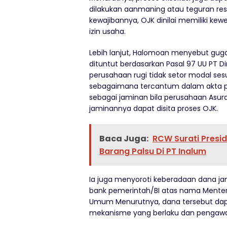
dilakukan aanmaning atau teguran res
kewajibannya, OJK dinilai memiliki k
izin usaha.
Lebih lanjut, Halomoan menyebut gugata
dituntut berdasarkan Pasal 97 UU PT D
perusahaan rugi tidak setor modal ses
sebagaimana tercantum dalam akta pe
sebagai jaminan bila perusahaan Asu
jaminannya dapat disita proses OJK.
Baca Juga:
RCW Surati Presi
Barang Palsu Di PT Inalum
Ia juga menyoroti keberadaan dana j
bank pemerintah/BI atas nama Menter
Umum Menurutnya, dana tersebut dap
mekanisme yang berlaku dan pengawa