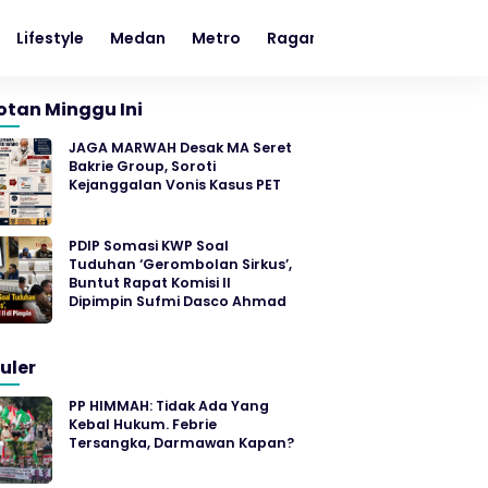
Lifestyle
Medan
Metro
Ragam
Sumut
otan Minggu Ini
JAGA MARWAH Desak MA Seret
Bakrie Group, Soroti
Kejanggalan Vonis Kasus PET
PDIP Somasi KWP Soal
Tuduhan ‘Gerombolan Sirkus’,
Buntut Rapat Komisi II
Dipimpin Sufmi Dasco Ahmad
uler
PP HIMMAH: Tidak Ada Yang
Kebal Hukum. Febrie
Tersangka, Darmawan Kapan?