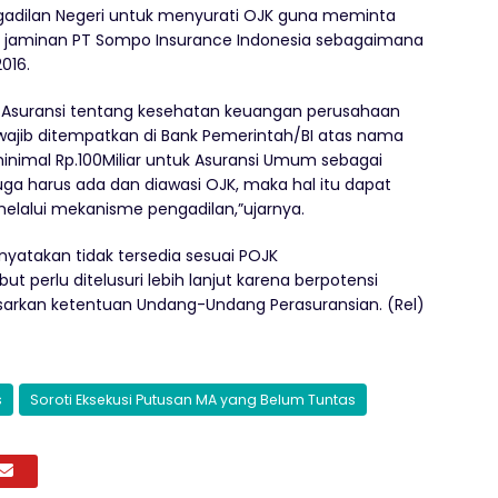
adilan Negeri untuk menyurati OJK guna meminta
 jaminan PT Sompo Insurance Indonesia sebagaimana
016.
 Asuransi tentang kesehatan keuangan perusahaan
 wajib ditempatkan di Bank Pemerintah/BI atas nama
inimal Rp.100Miliar untuk Asuransi Umum sebagai
uga harus ada dan diawasi OJK, maka hal itu dapat
melalui mekanisme pengadilan,”ujarnya.
nyatakan tidak tersedia sesuai POJK
ut perlu ditelusuri lebih lanjut karena berpotensi
arkan ketentuan Undang-Undang Perasuransian. (Rel)
s
Soroti Eksekusi Putusan MA yang Belum Tuntas