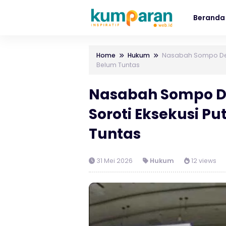
Beranda
Home
Hukum
Nasabah Sompo Desa
Belum Tuntas
Nasabah Sompo De
Soroti Eksekusi P
Tuntas
31 Mei 2026
Hukum
12 views