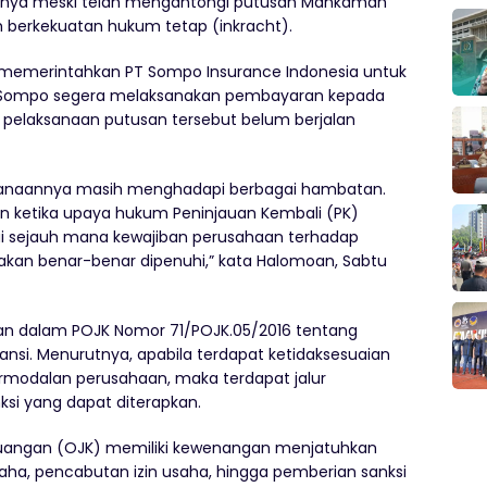
knya meski telah mengantongi putusan Mahkamah
 berkekuatan hukum tetap (inkracht).
 memerintahkan PT Sompo Insurance Indonesia untuk
i Sompo segera melaksanakan pembayaran kepada
i pelaksanaan putusan tersebut belum berjalan
aksanaannya masih menghadapi berbagai hambatan.
an ketika upaya hukum Peninjauan Kembali (PK)
i sejauh mana kewajiban perusahaan terhadap
akan benar-benar dipenuhi,” kata Halomoan, Sabtu
n dalam POJK Nomor 71/POJK.05/2016 tentang
si. Menurutnya, apabila terdapat ketidaksesuaian
rmodalan perusahaan, maka terdapat jalur
si yang dapat diterapkan.
a Keuangan (OJK) memiliki kewenangan menjatuhkan
ha, pencabutan izin usaha, hingga pemberian sanksi