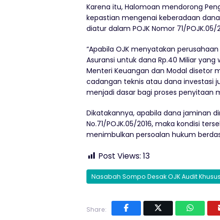
Karena itu, Halomoan mendorong Peng
kepastian mengenai keberadaan dana
diatur dalam POJK Nomor 71/POJK.05/2
“Apabila OJK menyatakan perusahaan
Asuransi untuk dana Rp.40 Miliar yang
Menteri Keuangan dan Modal disetor m
cadangan teknis atau dana investasi j
menjadi dasar bagi proses penyitaan 
Dikatakannya, apabila dana jaminan di
No.71/POJK.05/2016, maka kondisi terseb
menimbulkan persoalan hukum berdas
Post Views:
13
Nasabah Sompo Desak OJK Audit Khusu
Share: