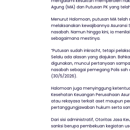
mengalami kesulitan memperoleh ha
Agung (MA) dan Putusan PK yang telah
Menurut Halomoan, putusan MA telah
melaksanakan kewajibannya Asurans
nasabah. Namun hingga kini, ia menila
sebagaimana mestinya.
“Putusan sudah inkracht, tetapi pel
Selalu ada alasan yang diajukan. Bahk
digunakan, muncul pertanyaan sampa
nasabah sebagai pemegang Polis sah 
(30/5/2026).
Halomoan juga menyinggung ketentua
Kesehatan Keuangan Perusahaan Asuran
atau rekayasa terkait aset maupun pe
pertanggungjawaban hukum serta sank
Dari sisi administratif, Otoritas Jas
sanksi berupa pembekuan kegiatan usa