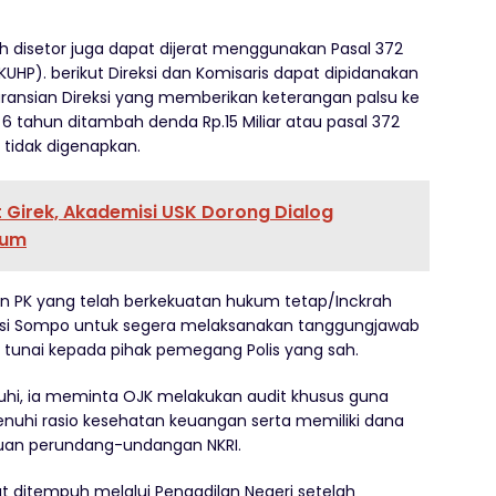
 disetor juga dapat dijerat menggunakan Pasal 372
HP). berikut Direksi dan Komisaris dapat dipidanakan
uransian Direksi yang memberikan keterangan palsu ke
6 tahun ditambah denda Rp.15 Miliar atau pasal 372
 tidak digenapkan.
 Girek, Akademisi USK Dorong Dialog
kum
PK yang telah berkekuatan hukum tetap/Inckrah
nsi Sompo untuk segera melaksanakan tanggungjawab
tunai kepada pihak pemegang Polis yang sah.
nuhi, ia meminta OJK melakukan audit khusus guna
hi rasio kesehatan keuangan serta memiliki dana
uan perundang-undangan NKRI.
t ditempuh melalui Pengadilan Negeri setelah