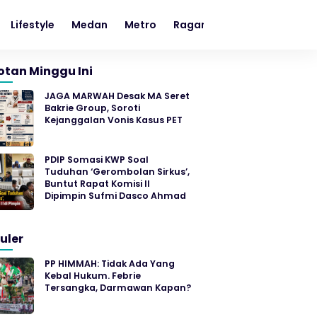
Lifestyle
Medan
Metro
Ragam
Sumut
otan Minggu Ini
JAGA MARWAH Desak MA Seret
Bakrie Group, Soroti
Kejanggalan Vonis Kasus PET
PDIP Somasi KWP Soal
Tuduhan ‘Gerombolan Sirkus’,
Buntut Rapat Komisi II
Dipimpin Sufmi Dasco Ahmad
uler
PP HIMMAH: Tidak Ada Yang
Kebal Hukum. Febrie
Tersangka, Darmawan Kapan?