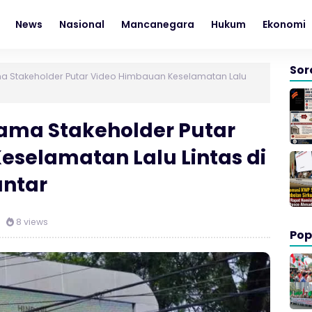
News
Nasional
Mancanegara
Hukum
Ekonomi
Sor
a Stakeholder Putar Video Himbauan Keselamatan Lalu
sama Stakeholder Putar
selamatan Lalu Lintas di
ntar
8 views
Pop