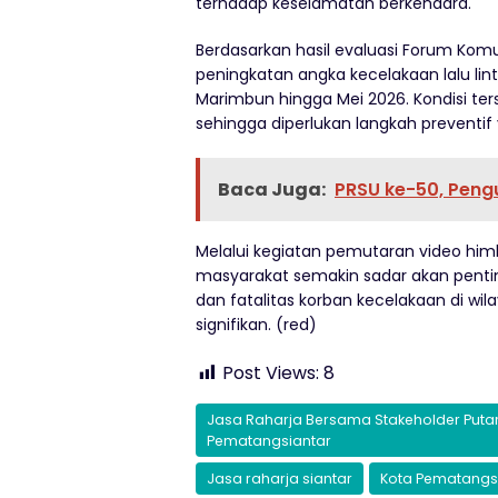
terhadap keselamatan berkendara.
Berdasarkan hasil evaluasi Forum Komu
peningkatan angka kecelakaan lalu lin
Marimbun hingga Mei 2026. Kondisi ter
sehingga diperlukan langkah preventif 
Baca Juga:
PRSU ke-50, Pengu
Melalui kegiatan pemutaran video himb
masyarakat semakin sadar akan penting
dan fatalitas korban kecelakaan di wi
signifikan. (red)
Post Views:
8
Jasa Raharja Bersama Stakeholder Putar
Pematangsiantar
Jasa raharja siantar
Kota Pematangs