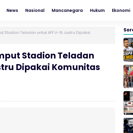
News
Nasional
Mancanegara
Hukum
Ekonomi
Sor
t Stadion Teladan untuk AFF U-19 Justru Dipakai
mput Stadion Teladan
stru Dipakai Komunitas