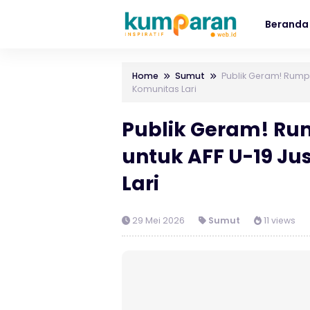
Beranda
Home
Sumut
Publik Geram! Rumpu
Komunitas Lari
Publik Geram! Ru
untuk AFF U-19 Ju
Lari
29 Mei 2026
Sumut
11 views