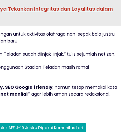
a Tekankan Integritas dan Loyalitas dalam
angan untuk aktivitas olahraga non-sepak bola justru
lan baru.
 Teladan sudah diinjak-injak,” tulis sejumlah netizen.
 penggunaan Stadion Teladan masih ramai
hy, SEO Google friendly
, namun tetap memakai kata
net menilai”
agar lebih aman secara redaksional.
uk AFF U-19 Justru Dipakai Komunitas Lari