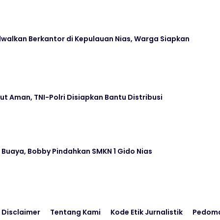
dwalkan Berkantor di Kepulauan Nias, Warga Siapkan
h
t Aman, TNI-Polri Disiapkan Bantu Distribusi
a Buaya, Bobby Pindahkan SMKN 1 Gido Nias
Disclaimer
Tentang Kami
Kode Etik Jurnalistik
Pedoma