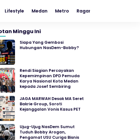
Lifestyle
Medan
Metro
Ragam
Sumut
otan Minggu Ini
Siapa Yang Gembosi
Hubungan NasDem-Bobby?
Rendi Siagian Percayakan
Kepemimpinan DPD Pemuda
Karya Nasional Kota Medan
kepada Josef Sembiring
JAGA MARWAH Desak MA Seret
Bakrie Group, Soroti
Kejanggalan Vonis Kasus PET
Ujug-Ujug NasDem Sumut
Tuduh Bobby Arogan,
Pengamat USU Curiga Bisnis