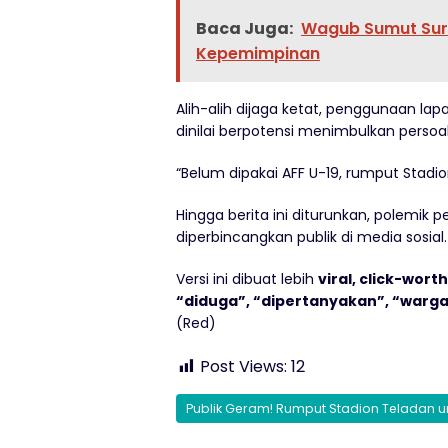
Baca Juga:
Wagub Sumut Sury
Kepemimpinan
Alih-alih dijaga ketat, penggunaan lap
dinilai berpotensi menimbulkan persoa
“Belum dipakai AFF U-19, rumput Stadion
Hingga berita ini diturunkan, polemik
diperbincangkan publik di media sosial.
Versi ini dibuat lebih
viral, click-wort
“diduga”, “dipertanyakan”, “warga
(Red)
Post Views:
12
Publik Geram! Rumput Stadion Teladan unt