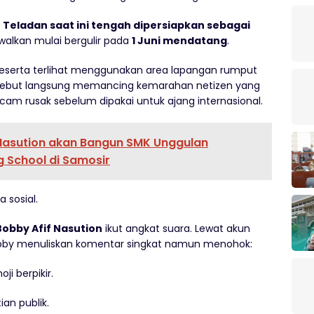
 Teladan saat ini tengah dipersiapkan sebagai
walkan mulai bergulir pada
1 Juni mendatang
.
peserta terlihat menggunakan area lapangan rumput
 tersebut langsung memancing kemarahan netizen yang
ncam rusak sebelum dipakai untuk ajang internasional.
Nasution akan Bangun SMK Unggulan
g School di Samosir
 sosial.
obby Afif Nasution
ikut angkat suara. Lewat akun
obby menuliskan komentar singkat namun menohok:
ji berpikir.
an publik.